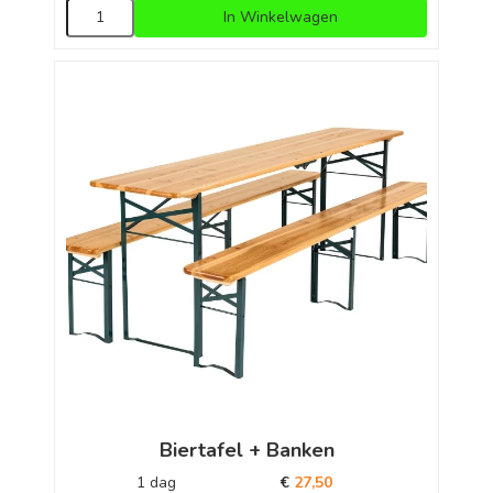
In Winkelwagen
Biertafel + Banken
1 dag
€
27,50