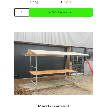
1 dag
€
32,50
In Winkelwagen
Marktkraam wit