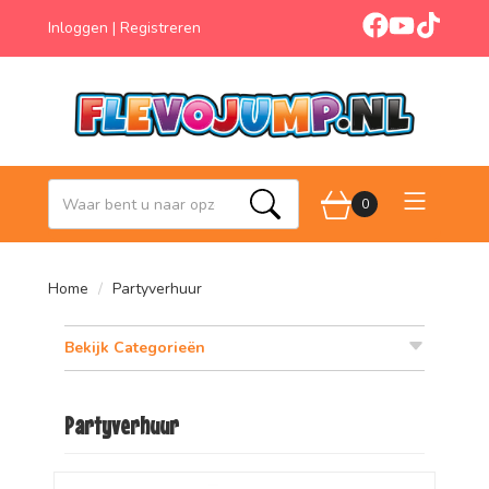
facebook
youtube
tiktok
Inloggen
|
Registreren
0
Zoeken
Home
Partyverhuur
Bekijk Categorieën
Partyverhuur