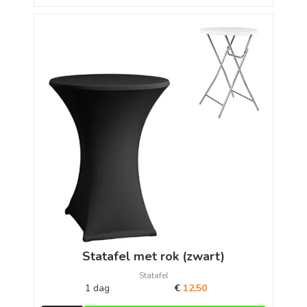
Statafel met rok (zwart)
Statafel
1 dag
€
12,50