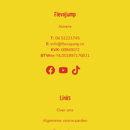
Flevojump
Almere
T:
06 51221745
E:
info@flevojump.nl
KVK:
68848072
BTWnr:
NL001897176B11
Links
Over ons
Algemene voorwaarden