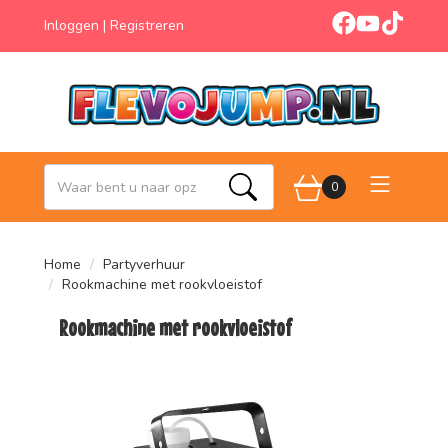
facebook
youtube
tiktok
Inloggen
|
Registreren
0
Zoeken
Home
Partyverhuur
Rookmachine met rookvloeistof
Rookmachine met rookvloeistof