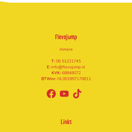
Flevojump
Almere
T:
06 51221745
E:
info@flevojump.nl
KVK:
68848072
BTWnr:
NL001897176B11
Links