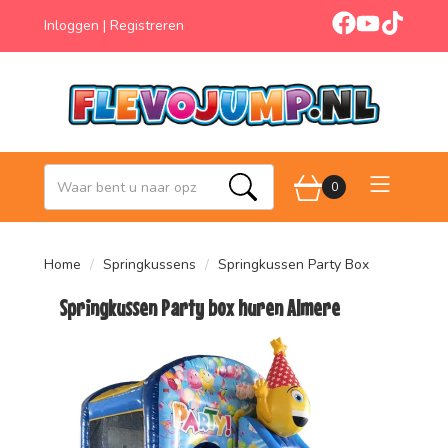
facebook
youtube
tiktok
Inloggen
|
Registreren
0
Zoeken
Home
Springkussens
Springkussen Party Box
Springkussen Party box huren Almere