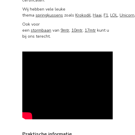
certificaten.
Wij hebben vele leuke
thema
springkussens
zoals
Krokodil
,
Haai
,
F1
,
LOL
,
Unicorn
Ook voor
een
stormbaan
van
9mtr
,
10mtr
,
17mtr
kunt u
bij ons terecht.
Praktische informatie