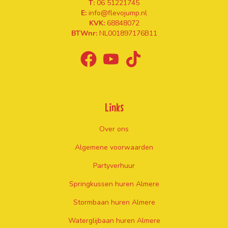
T:
06 51221745
E:
info@flevojump.nl
KVK:
68848072
BTWnr:
NL001897176B11
Links
Over ons
Algemene voorwaarden
Partyverhuur
Springkussen huren Almere
Stormbaan huren Almere
Waterglijbaan huren Almere