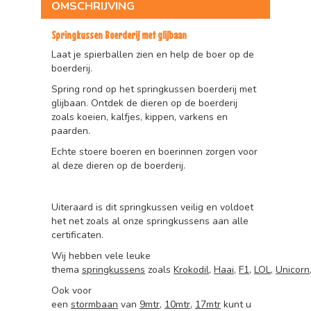
OMSCHRIJVING
Springkussen Boerderij met glijbaan
Laat je spierballen zien en help de boer op de
boerderij.
Spring rond op het springkussen boerderij met
glijbaan. Ontdek de dieren op de boerderij
zoals koeien, kalfjes, kippen, varkens en
paarden.
Echte stoere boeren en boerinnen zorgen voor
al deze dieren op de boerderij.
Uiteraard is dit springkussen veilig en voldoet
het net zoals al onze springkussens aan alle
certificaten.
Wij hebben vele leuke
thema
springkussens
zoals
Krokodil
,
Haai
,
F1
,
LOL
,
Unicorn
Ook voor
een
stormbaan
van
9mtr
,
10mtr
,
17mtr
kunt u