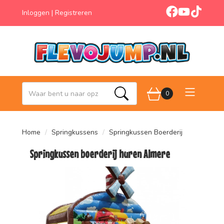
facebook
youtube
tiktok
Inloggen
|
Registreren
0
Zoeken
Home
Springkussens
Springkussen Boerderij
Springkussen boerderij huren Almere