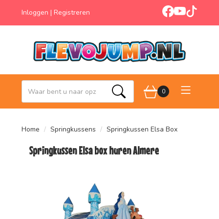
facebook
youtube
tiktok
Inloggen
|
Registreren
0
Zoeken
Home
Springkussens
Springkussen Elsa Box
Springkussen Elsa box huren Almere