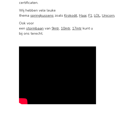
certificaten.
Wij hebben vele leuke
thema
springkussens
zoals
Krokodil
,
Haai
,
F1
,
LOL
,
Unicorn
Ook voor
een
stormbaan
van
9mtr
,
10mtr
,
17mtr
kunt u
bij ons terecht.