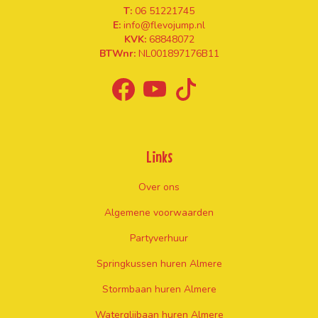
T:
06 51221745
E:
info@flevojump.nl
KVK:
68848072
BTWnr:
NL001897176B11
facebook
youtube
tiktok
Links
Over ons
Algemene voorwaarden
Partyverhuur
Springkussen huren Almere
Stormbaan huren Almere
Waterglijbaan huren Almere