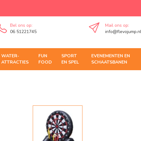
Bel ons op:
Mail ons op:
06 51221745
info@flevojump.n
WATER-
FUN
SPORT
EVENEMENTEN EN
ATTRACTIES
FOOD
EN SPEL
SCHAATSBANEN