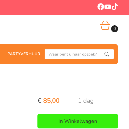
facebook
youtube
tiktok
0
l
PARTYVERHUUR
Zoeken
€
85,00
1 dag
In Winkelwagen