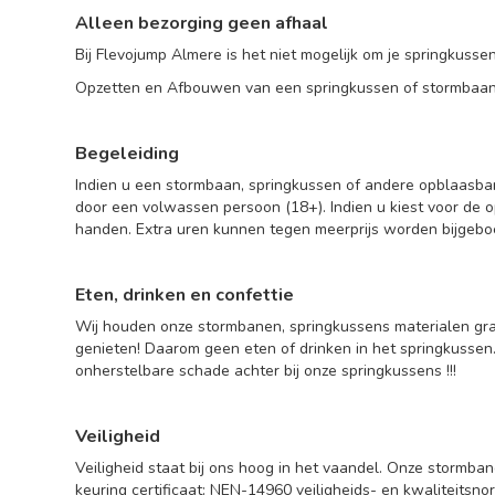
Alleen bezorging geen afhaal
Bij Flevojump Almere is het niet mogelijk om je springkussen
Opzetten en Afbouwen van een springkussen of stormbaa
Begeleiding
Indien u een stormbaan, springkussen of andere opblaasbare 
door een volwassen persoon (18+). Indien u kiest voor de o
handen. Extra uren kunnen tegen meerprijs worden bijgeboe
Eten, drinken en confettie
Wij houden onze stormbanen, springkussens materialen gra
genieten! Daarom geen eten of drinken in het springkussen. L
onherstelbare schade achter bij onze springkussens !!!
Veiligheid
Veiligheid staat bij ons hoog in het vaandel. Onze stormba
keuring certificaat: NEN-14960 veiligheids- en kwaliteits