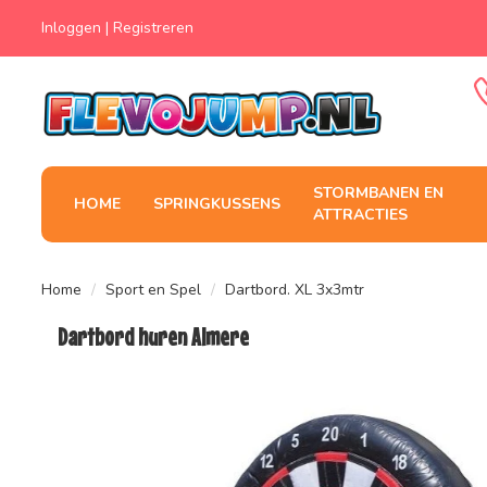
Inloggen
|
Registreren
STORMBANEN EN
HOME
SPRINGKUSSENS
ATTRACTIES
Home
Sport en Spel
Dartbord. XL 3x3mtr
Dartbord huren Almere