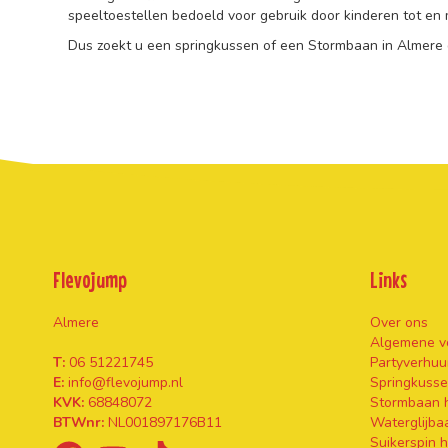
speeltoestellen bedoeld voor gebruik door kinderen tot en m
Dus zoekt u een springkussen of een Stormbaan in Almere d
Flevojump
Links
Almere
Over ons
Algemene v
T:
06 51221745
Partyverhuu
E:
info@flevojump.nl
Springkusse
KVK:
68848072
Stormbaan 
BTWnr:
NL001897176B11
Waterglijba
Suikerspin 